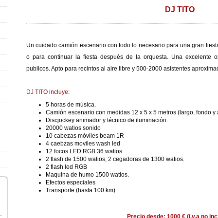
DJ TITO
Un cuidado camión escenario con todo lo necesario para una gran fiest
o para continuar la fiesta después de la orquesta. Una excelente 
publicos. Apto para recintos al aire libre y 500-2000 asistentes aproxim
DJ TITO incluye:
5 horas de música.
Camión escenario con medidas 12 x 5 x 5 metros (largo, fondo y a
Discjockey animador y técnico de iluminación.
20000 watios sonido
10 cabezas móviles beam 1R
4 caebzas moviles wash led
12 focos LED RGB 36 watios
2 flash de 1500 watios, 2 cegadoras de 1300 watios.
2 flash led RGB
Maquina de humo 1500 watios.
Efectos especiales
Transporte (hasta 100 km).
Precio desde: 1000 € (i.v.a no inc