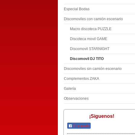
Especial Bodas
Discomoviles con camión escenario
Macro discoteca PUZZLE
Discoteca movil GAME
Discomovil STARNIGHT
Discomovil DJ TITO
Discomoviles sin camión escenario
Complementos ZAKA
Galería
Observaciones
¡Siguenos!
Compartir