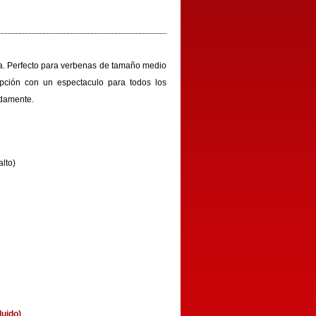
a. P
erfecto para verbenas de tamaño medio
opción con un espectaculo para todos los
adamente.
lto)
luido)