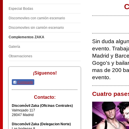
C
Especial Bodas
Discomoviles con camión escenario
Discomoviles sin camión escenario
Complementos ZAKA
Sin duda alguna
Galería
evento. Trabaj
Madrid y Barce
Observaciones
Gogo's y bailar
mas de 200 bai
¡Siguenos!
evento.
Compartir
Cuatro pase
Contacto:
Discomóvil Zaka (Oficinas Centrales)
Valmojado 117
28047 Madrid
Discomóvil Zaka (Delegacion Norte)
Las bodegas 8